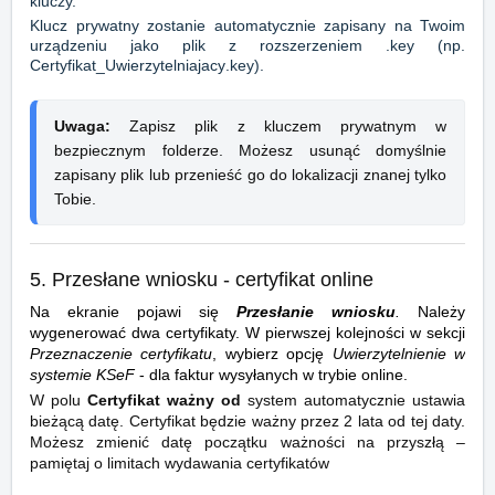
kluczy.
Klucz prywatny zostanie automatycznie zapisany na Twoim
urządzeniu jako plik z rozszerzeniem
.key
(np.
Certyfikat_Uwierzytelniajacy
.key
).
Uwaga:
 Zapisz plik z kluczem prywatnym w 
bezpiecznym folderze. Możesz usunąć domyślnie 
zapisany plik lub przenieść go do lokalizacji znanej tylko 
Tobie.
5. Przesłane wniosku - certyfikat online
Na ekranie pojawi się
Przesłanie wniosku
.
Należy
wygenerować dwa certyfikaty. W pierwszej kolejności w sekcji
Przeznaczenie certyfikatu
, wybierz opcję
Uwierzytelnienie w
systemie KSeF
- dla faktur wysyłanych w trybie online.
W polu
Certyfikat ważny od
system automatycznie ustawia
bieżącą datę. Certyfikat będzie ważny przez 2 lata od tej daty.
Możesz zmienić datę początku ważności na przyszłą –
pamiętaj o limitach wydawania certyfikatów