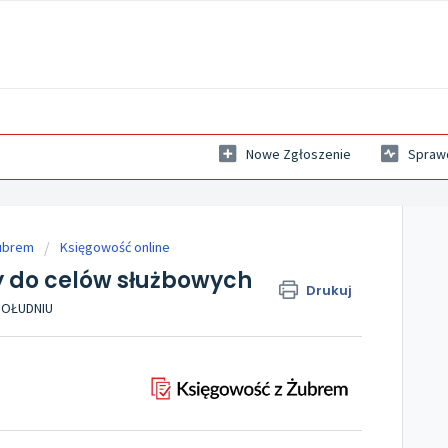
Nowe Zgłoszenie
Sprawd
ubrem
Księgowość online
 do celów służbowych
Drukuj
 POŁUDNIU