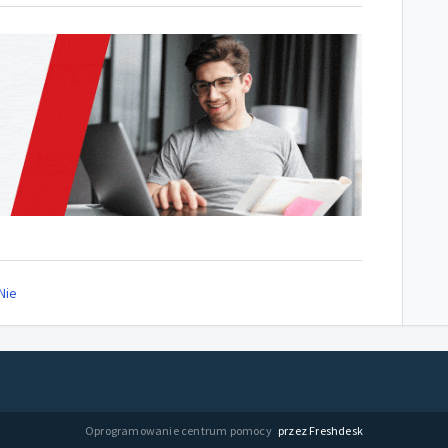
Nie
Oprogramowanie centrum pomocy
przez Freshdesk