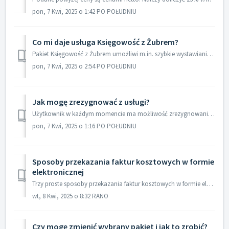
pon, 7 Kwi, 2025 o 1:42 PO POŁUDNIU
Co mi daje usługa Księgowość z Żubrem?
Pakiet Księgowość z Żubrem umożliwi m.in. szybkie wystawianie faktur, monitorowanie, która faktura została już opłacona, prognozowanie płynności na najbl...
pon, 7 Kwi, 2025 o 2:54 PO POŁUDNIU
Jak mogę zrezygnować z usługi?
Użytkownik w każdym momencie ma możliwość zrezygnowania z usług. Przed dezaktywacją konta należy pamiętać o zarchiwizowaniu dokumentów oraz dezaktywacji ...
pon, 7 Kwi, 2025 o 1:16 PO POŁUDNIU
Sposoby przekazania faktur kosztowych w formie
elektronicznej
Trzy proste sposoby przekazania faktur kosztowych w formie elektronicznej: A. Korzystając z aplikacji mobilnej Księgowość z Żubrem B. Poprzez wysył...
wt, 8 Kwi, 2025 o 8:32 RANO
Czy mogę zmienić wybrany pakiet i jak to zrobić?