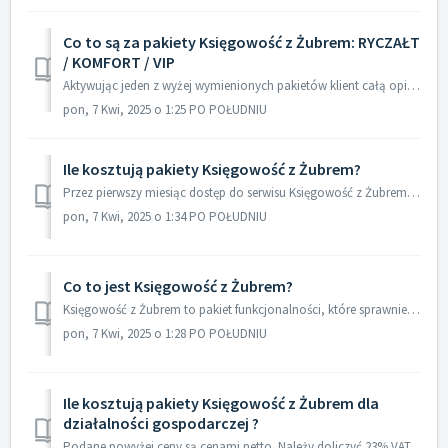
Co to są za pakiety Księgowość z Żubrem: RYCZAŁT
/ KOMFORT / VIP
Aktywując jeden z wyżej wymienionych pakietów klient całą opiekę nad księgowością przekazuje specjaliście – osobistej księgowej. Dla lepszej współpracy z...
pon, 7 Kwi, 2025 o 1:25 PO POŁUDNIU
Ile kosztują pakiety Księgowość z Żubrem?
Przez pierwszy miesiąc dostęp do serwisu Księgowość z Żubrem jest darmowy po upływie tego okresu płatności wyglądają następująco: Podane ceny są...
pon, 7 Kwi, 2025 o 1:34 PO POŁUDNIU
Co to jest Księgowość z Żubrem?
Księgowość z Żubrem to pakiet funkcjonalności, które sprawnie pomogą w prowadzeniu biznesu oraz księgowości. Składa się on z następujących modułów: ...
pon, 7 Kwi, 2025 o 1:28 PO POŁUDNIU
Ile kosztują pakiety Księgowość z Żubrem dla
działalności gospodarczej ?
Podane powyżej ceny są cenami netto. Należy doliczyć 23% VAT.