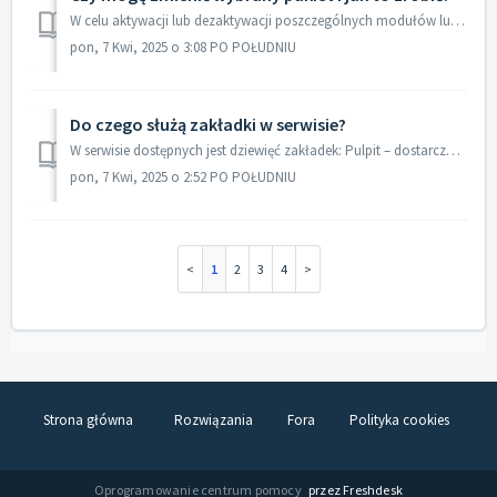
W celu aktywacji lub dezaktywacji poszczególnych modułów lub pełnego pakietu Księgowość z Żubrem należy przejść do Ustawień (w prawym górnym rogu symbol ...
pon, 7 Kwi, 2025 o 3:08 PO POŁUDNIU
Do czego służą zakładki w serwisie?
W serwisie dostępnych jest dziewięć zakładek: Pulpit – dostarcza najważniejsze dane księgowe oraz dostęp do najważniejszych funkcji, np. szybkiej fakt...
pon, 7 Kwi, 2025 o 2:52 PO POŁUDNIU
1
2
3
4
Strona główna
Rozwiązania
Fora
Polityka cookies
Oprogramowanie centrum pomocy
przez Freshdesk